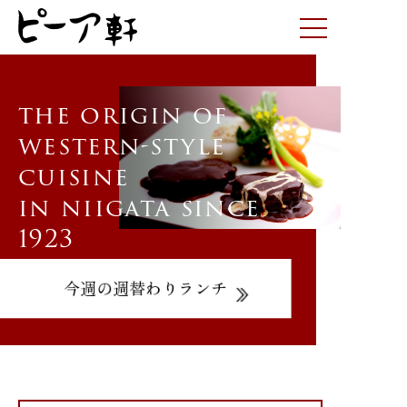
the origin of
お知らせ
western-style
ご宴会プラン
cuisine
グルメコース
in niigata since
1923
アラカルト
お弁当･テイクアウト
今週の週替わりランチ
お取り寄せ
ピーア軒について