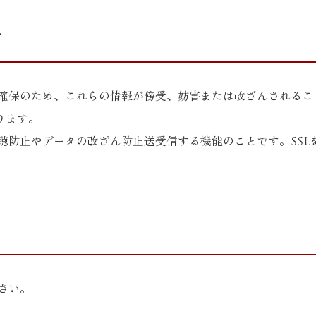
て
保のため、これらの情報が傍受、妨害または改ざんされることを
おります。
盗聴防止やデータの改ざん防止送受信する機能のことです。SS
さい。