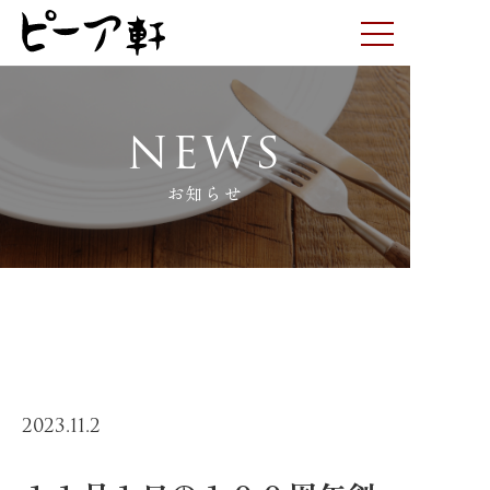
NEWS
お知らせ
ご宴会プラン
お知らせ
グルメコース
アラカルト
TOP
>
１１月１日の１００周年創業記念日の様子がテレ
ビ放送されました。
お弁当･テイクアウト
お取り寄せ
2023.11.2
ピーア軒について