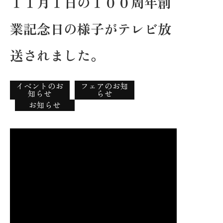
１１月１日の１００周年創
ピーア軒の歴史
業記念日の様子がテレビ放
送されました。
イベントのお
フェアのお知
知らせ
らせ
お知らせ